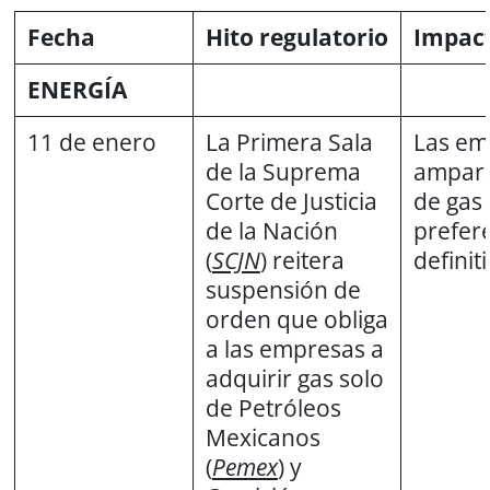
Fecha
Hito regulatorio
Impac
ENERGÍA
11 de enero
La Primera Sala
Las em
de la Suprema
ampara
Corte de Justicia
de gas 
de la Nación
prefere
(
SCJN
) reitera
definiti
suspensión de
orden que obliga
a las empresas a
adquirir gas solo
de Petróleos
Mexicanos
(
Pemex
) y