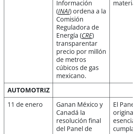
Información
materi
(
INAI
) ordena a la
Comisión
Reguladora de
Energía (
CRE
)
transparentar
precio por millón
de metros
cúbicos de gas
mexicano.
AUTOMOTRIZ
11 de enero
Ganan México y
El Pan
Canadá la
origina
resolución final
esenci
del Panel de
cumpla