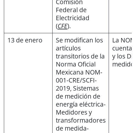
Comisión
Federal de
Electricidad
(
CFE
).
13 de enero
Se modifican los
La NOM 
artículos
cuentan
transitorios de la
y los D
Norma Oficial
medido
Mexicana NOM-
001-CRE/SCFI-
2019, Sistemas
de medición de
energía eléctrica-
Medidores y
transformadores
de medida-