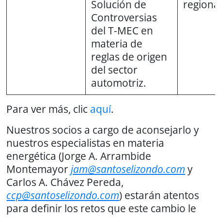
Solución de
regiona
Controversias
del T-MEC en
materia de
reglas de origen
del sector
automotriz.
Para ver más, clic
aquí
.
Nuestros socios a cargo de aconsejarlo y
nuestros especialistas en materia
energética (Jorge A. Arrambide
Montemayor
jam@santoselizondo.com
y
Carlos A. Chávez Pereda,
ccp@santoselizondo.com
) estarán atentos
para definir los retos que este cambio le