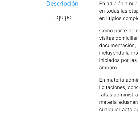
Descripción
En adición a nue
en todas las eta
Equipo
en litigios compl
Como parte de nu
visitas domicilia
documentación, e
incluyendo la in
iniciados por las
amparo.
En materia admin
licitaciones, co
faltas administr
materia aduanera
cualquier acto de