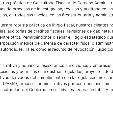
stras práctica de Consultoría Fiscal y de Derecho Administra
pas de procesos de investigación, revisión y auditoría en las
ejos, en todos sus niveles, en las áreas tributaria y administr
estra robusta práctica de litigio fiscal, nuestros clientes 
rias, auditorías de créditos fiscales, revisiones de gabinete
ntre otros. Permitiéndonos diseñar el litigio estratégico q
terposición medios de defensa de carácter fiscal o administr
 autoridades. Tales como el recurso de revocación, juicio co
istrativa y aduanera, asesoramos a individuos y empresas e
ncesiones y permisos en industrias reguladas, proyectos de d
ativas derivadas del cumplimiento con la regulación mexica
 (PAMA), procesos administrativos por contribuciones omit
 autoridad del Gobierno en sus niveles federal, estatal, y m