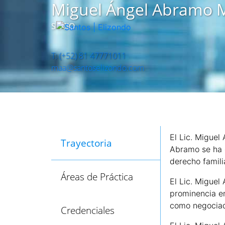
Miguel Ángel Abramo M
SOCIO
T: (+52) 81 47771011
maa@santoselizondo.com
El Lic. Miguel
Trayectoria
Abramo se ha e
derecho familia
Áreas de Práctica
El Lic. Miguel
prominencia en
como negociado
Credenciales